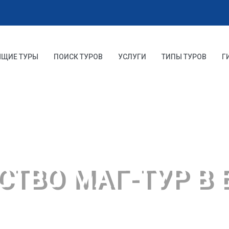
ЯЩИЕ ТУРЫ
ПОИСК ТУРОВ
УСЛУГИ
ТИПЫ ТУРОВ
Г
СТВО МАГ-ТУР В
 начинается с билета в один ко