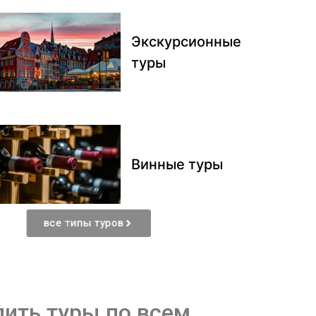
Экскурсионные
туры
Винные туры
все типы туров
пить туры по всем