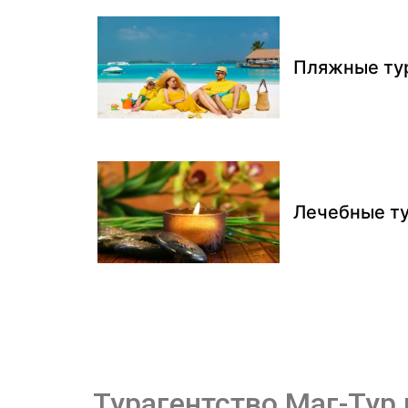
Пляжные ту
Лечебные т
Турагентство Маг-Тур 