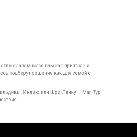
ы отдых запомнился вам как приятное и
есь подберут решение как для семей с
, Мальдивы, Индию или Шри-Ланку — Маг-Тур
ествия.