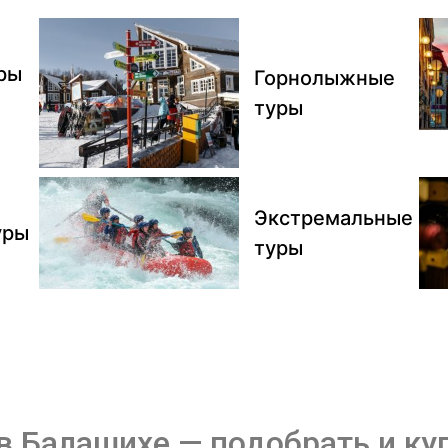
ры
Горнолыжные
туры
Экстремальные
уры
туры
в Балашихе — подобрать и ку