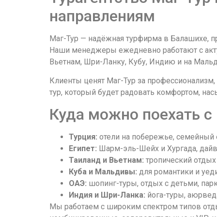
направлениям
Маг-Тур — надёжная турфирма в Балашихе, п
Наши менеджеры ежедневно работают с актуа
Вьетнам, Шри-Ланку, Кубу, Индию и на Маль
Клиенты ценят Маг-Тур за профессионализм,
тур, который будет радовать комфортом, на
Куда можно поехать с
Турция:
отели на побережье, семейный 
Египет:
Шарм-эль-Шейх и Хургада, дайв
Таиланд и Вьетнам:
тропический отдых 
Куба и Мальдивы:
для романтики и уеди
ОАЭ:
шопинг-туры, отдых с детьми, пар
Индия и Шри-Ланка:
йога-туры, аюрвед
Мы работаем с широким спектром типов отды