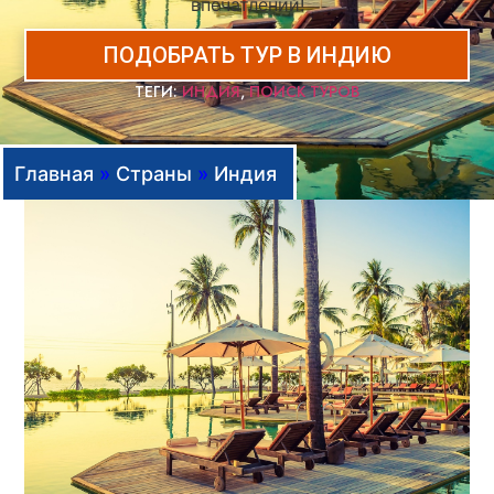
впечатлений!
ПОДОБРАТЬ ТУР В ИНДИЮ
ТЕГИ:
ИНДИЯ
,
ПОИСК ТУРОВ
Главная
»
Страны
»
Индия