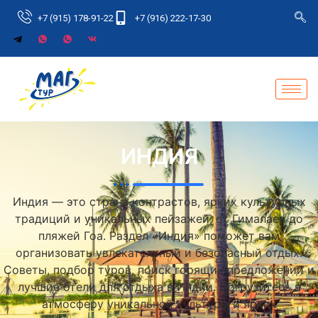
+7 (915) 178-91-22
+7 (916) 222-17-30
ИНДИЯ
Индия — это страна контрастов, ярких культурных
традиций и уникальных пейзажей, от Гималаев до
пляжей Гоа. Раздел «Индия» поможет вам
организовать увлекательный и безопасный отдых.
Советы, подбор туров, поиск горящих предложений и
лучшие отели для отдыха в Индии. Погрузитесь в
атмосферу уникальной культуры и ярких