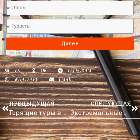
Далее
VK
OK
TELEGRAM
WHATSAPP
EMAIL
ПРЕДЫДУЩАЯ
СЛЕДУЮЩАЯ
Горящие туры в Индию
Экстремальные туры