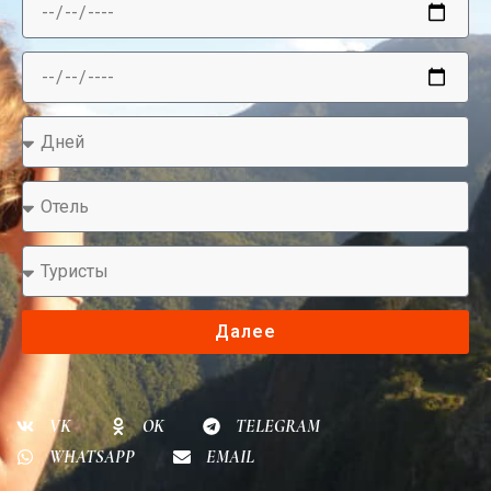
Далее
VK
OK
TELEGRAM
WHATSAPP
EMAIL