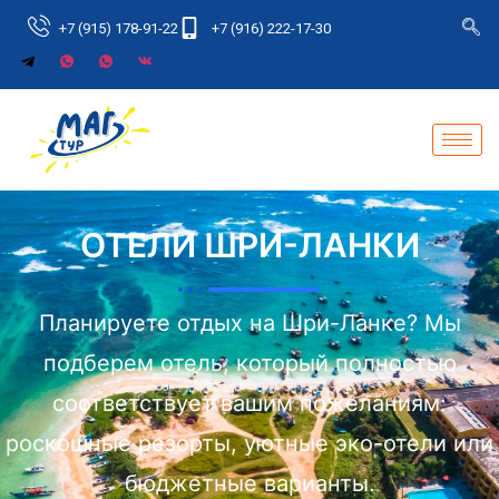
+7 (915) 178-91-22
+7 (916) 222-17-30
ОТЕЛИ ШРИ-ЛАНКИ
Планируете отдых на Шри-Ланке? Мы
подберем отель, который полностью
соответствует вашим пожеланиям:
роскошные резорты, уютные эко-отели или
бюджетные варианты.