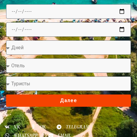
Далее
VK
OK
TELEGRAM
WHATSAPP
EMAIL