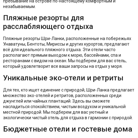
пребывание на острове по-настоящему комфортным и
незабываемым.
Пляжные резорты для
расслабляющего отдыха
Пляжные резорты Шри-Ланки, расположенные на побережьях
Унаватуны, Бентоты, Мириссы и других курортов, предлагают
всё для идеального пляжного отдыха. Эти отели часто
располагают прямым выходом к морю, бассейнами, спа и
ресторанами с видом на океан. Мы подберем для вас отель,
который удовлетворит все ваши запросы на отдых у моря.
Уникальные эко-отели и ретриты
Для тех, кто ищет единение с природой, Шри-Ланка предлагает
множество эко-отелей и ретритов, расположенных среди
джунглей или чайных плантаций. Здесь вы сможете
насладиться спокойствием, чистым воздухом и уникальной
местной природой. Мы подберем для вас уютный и
экологически чистый отель для отдыха в гармонии с природой.
Бюджетные отели и гостевые дома