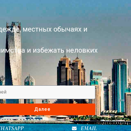
одежде, местных обычаях и
иимства и избежать неловких
Далее
HATSAPP
EMAIL