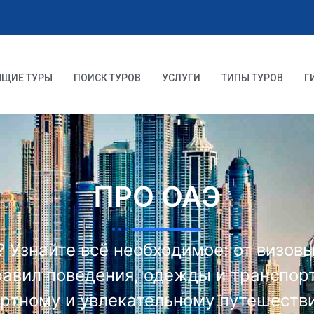
ЯЩИЕ ТУРЫ
ПОИСК ТУРОВ
УСЛУГИ
ТИПЫ ТУРОВ
Г
ПРО ОАЭ
 Узнайте всё необходимое: от визов
равил поведения, одежды и транспорт
ортному и увлекательному путешестви