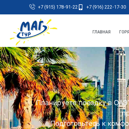
+7 (915) 178-91-22
+7 (916) 222-17-30
ГЛАВНАЯ
ГОР
Планируете поездку в ОАЭ?
п
Подготовьтесь к комф