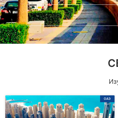
С
Из
ОАЭ