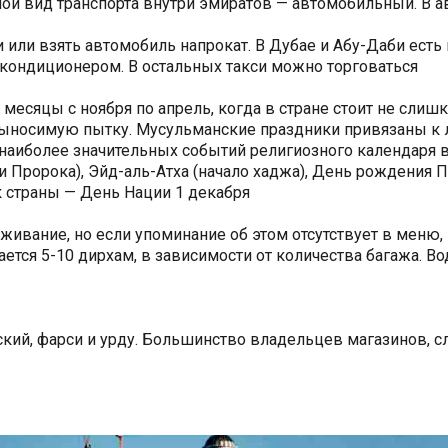
ной вид транспорта внутри эмиратов — автомобильный. В а
и или взять автомобиль напрокат. В Дубае и Абу-Даби ест
 кондиционером. В остальных такси можно торговаться
месяцы с ноября по апрель, когда в стране стоит не слиш
ыносимую пытку. Мусульманские праздники привязаны к л
и наиболее значительных событий религиозного календаря
и Пророка), Эйд-аль-Атха (начало хаджа), День рождения
 страны — День Нации 1 декабря
ивание, но если упоминание об этом отсутствует в меню, 
ется 5-10 дирхам, в зависимости от количества багажа. Во
ский, фарси и урду. Большинство владельцев магазинов, с