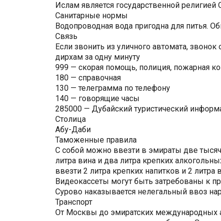
Ислам является государственной религией 
Санитарные нормы
Водопроводная вода пригодна для питья. О
Связь
Если звонить из уличного автомата, звонок
дирхам за одну минуту
999 — скорая помощь, полиция, пожарная к
180 — справочная
130 — телеграмма по телефону
140 — говорящие часы
285000 — Дубайский туристический инфор
Столица
Абу-Даби
Таможенные правила
С собой можно ввезти в эмираты две тысячи
литра вина и два литра крепких алкогольн
ввезти 2 литра крепких напитков и 2 литра 
Видеокассеты могут быть затребованы к пр
Сурово наказывается нелегальный ввоз нар
Транспорт
От Москвы до эмиратских международных аэ