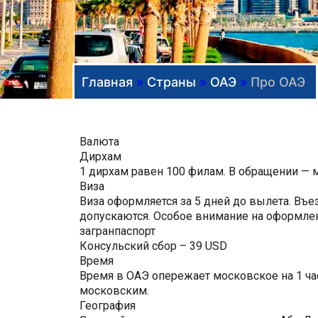
Главная
»
Страны
»
ОАЭ
»
Про ОАЭ
Валюта
Дирхам
1 дирхам равен 100 филам. В обращении — мо
Виза
Виза оформляется за 5 дней до вылета. Въе
допускаются. Особое внимание на оформле
загранпаспорт
Консульский сбор – 39 USD
Время
Время в ОАЭ опережает московское на 1 ча
московским.
География