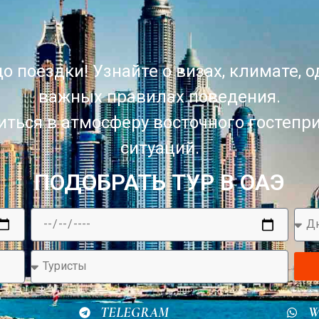
о поездки! Узнайте о визах, климате, 
важных правилах поведения.
зиться в атмосферу восточного гостепр
ситуаций.
ПОДОБРАТЬ ТУР В ОАЭ
TELEGRAM
W