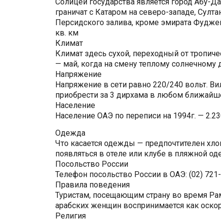
Солицей государства является город Абу-Д
граничат с Катаром на северо-западе, Сул
Персидского залива, кроме эмирата Фуджей
кв. км
Климат
Климат здесь сухой, переходный от тропиче
— май, когда на смену теплому солнечному 
Напряжение
Напряжение в сети равно 220/240 вольт. Ви
приобрести за 3 дирхама в любом ближайш
Население
Население ОАЭ по переписи на 1994г. — 2.23
Одежда
Что касается одежды — предпочтителен хло
появляться в отеле или клубе в пляжной о
Посольство России
Телефон посольство России в ОАЭ: (02) 721
Правила поведения
Туристам, посещающим страну во время Рам
арабских женщин воспринимается как оско
Религия