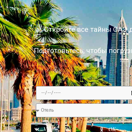
Откройте все тайны ОАЭ д
Подготовьтесь, чтобы погру
VK
OK