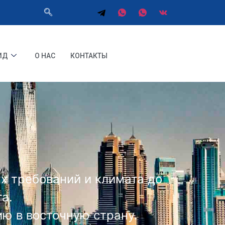
ИД
О НАС
КОНТАКТЫ
ых требований и климата до
а.
ю в восточную страну.