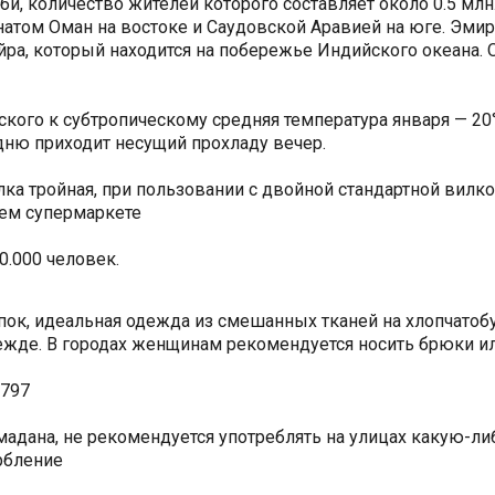
аби, количество жителей которого составляет около 0.5 
танатом Оман на востоке и Саудовской Аравией на юге. Эм
ра, который находится на побережье Индийского океана. 
ского к субтропическому средняя температура января — 20°
дню приходит несущий прохладу вечер.
лка тройная, при пользовании с двойной стандартной вил
ем супермаркете
0.000 человек.
пок, идеальная одежда из смешанных тканей на хлопчато
дежде. В городах женщинам рекомендуется носить брюки и
-797
адана, не рекомендуется употреблять на улицах какую-ли
рбление