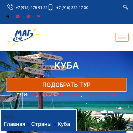
+7 (915) 178-91-22
+7 (916) 222-17-30
КУБА
ПОДОБРАТЬ ТУР
ТЕГИ:
КУБА
,
ПЛЯЖНЫЙ ОТДЫХ
,
ПОДБОР ТУРОВ
Куба
Главная
»
Страны
»
Куба