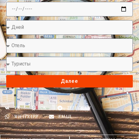
Далее
VK
OK
TELEGRAM
WHATSAPP
EMAIL