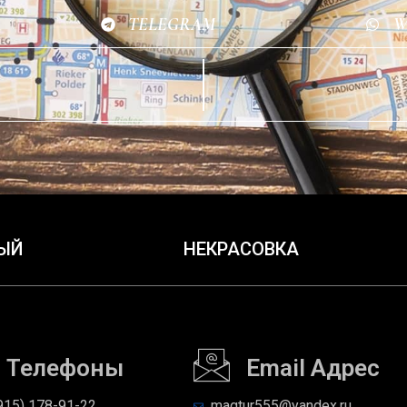
TELEGRAM
W
ЫЙ
НЕКРАСОВКА
Телефоны
Email Адрес
915) 178-91-22
magtur555@yandex.ru