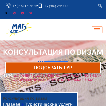
+7 (915) 178-91-22
+7 (916) 222-17-30
КОНСУЛЬТАЦИЯ ПО ВИЗАМ
ПОДОБРАТЬ ТУР
ТЕГИ:
ДОКУМЕНТЫ ДЛЯ ВИЗЫ
,
КОНСУЛЬТАЦИЯ ПО ВИЗАМ
,
ОФОРМЛЕНИЕ ВИЗ
,
УСЛУГИ
,
ШЕНГЕНСКАЯ ВИЗА
Консультация по визам
Главная
»
Туристические услуги