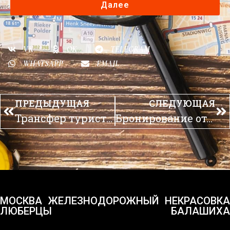
Далее
VK
OK
TELEGRAM
WHATSAPP
EMAIL
ПРЕДЫДУЩАЯ
СЛЕДУЮЩАЯ
Трансфер туристический
Бронирование отелей
МОСКВА
ЖЕЛЕЗНОДОРОЖНЫЙ
НЕКРАСОВКА
ЛЮБЕРЦЫ
БАЛАШИХА