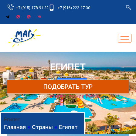
+7 (915) 178-91-22
+7 (916) 222-17-30
ЕГИПЕТ
ПОДОБРАТЬ ТУР
ТЕГИ:
ЕГИПЕТ
,
ПОИСК ТУРОВ
Египет
Главная
»
Страны
»
Египет