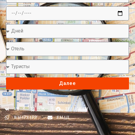
Далее
VK
OK
TELEGRAM
WHATSAPP
EMAIL