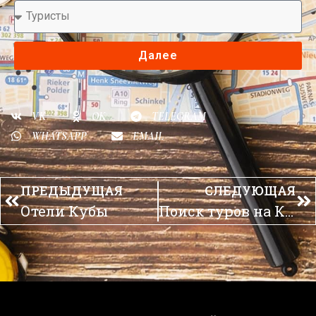
Далее
VK
OK
TELEGRAM
WHATSAPP
EMAIL
ПРЕДЫДУЩАЯ
СЛЕДУЮЩАЯ
Отели Кубы
Поиск туров на Кубу