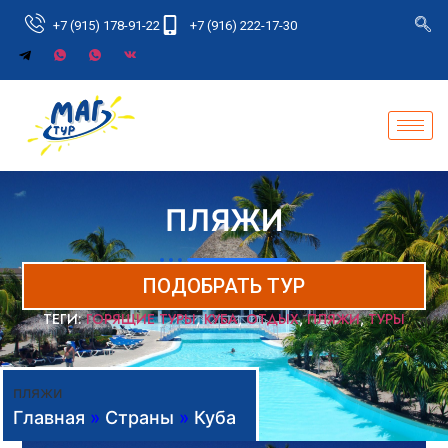
+7 (915) 178-91-22
+7 (916) 222-17-30
ПЛЯЖИ
ПОДОБРАТЬ ТУР
ТЕГИ:
ГОРЯЩИЕ ТУРЫ
,
КУБА
,
ОТДЫХ
,
ПЛЯЖИ
,
ТУРЫ
пляжи
Главная
»
Страны
»
Куба